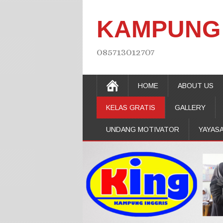
KAMPUNG 
085713012707
HOME
ABOUT US
KELAS GRATIS
GALLERY
UNDANG MOTIVATOR
YAYAS