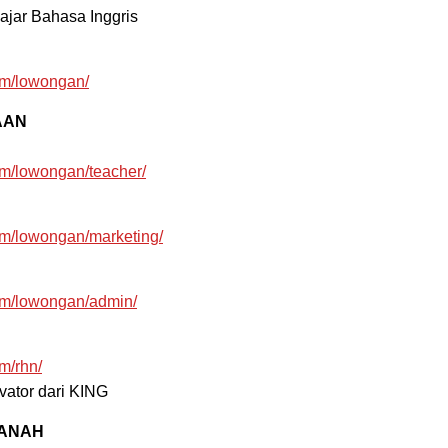
ajar Bahasa Inggris
om/lowongan/
AAN
m/lowongan/teacher/
om/lowongan/marketing/
om/lowongan/admin/
m/rhn/
vator dari KING
MANAH