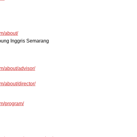
m/about/
mpung Inggris Semarang
m/about/advisor/
/about/director/
om/program/