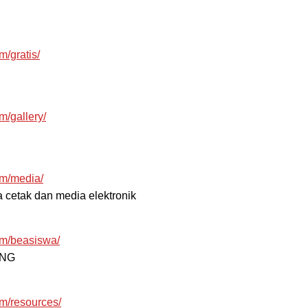
/gratis/
/gallery/
om/media/
a cetak dan media elektronik
om/beasiswa/
ING
m/resources/