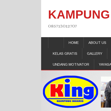
KAMPUNG 
085713012707
HOME
ABOUT US
KELAS GRATIS
GALLERY
UNDANG MOTIVATOR
YAYAS