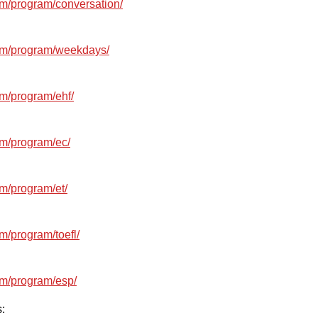
m/program/conversation/
om/program/weekdays/
m/program/ehf/
m/program/ec/
m/program/et/
/program/toefl/
om/program/esp/
: