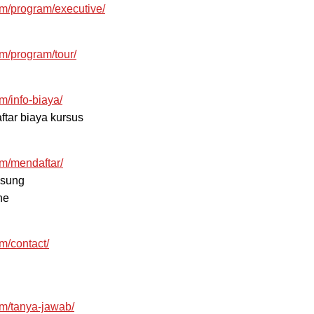
m/program/executive/
m/program/tour/
/info-biaya/
ftar biaya kursus
m/mendaftar/
gsung
ne
m/contact/
m/tanya-jawab/