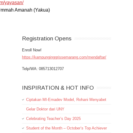
om/yayasan/
l Ummah Amanah (Yakua)
Registration Opens
Enroll Now!
https://kampunginggrissemarang.com/mendaftar/
Telp/WA: 085713012707
INSPIRATION & HOT INFO
Ciptakan MI-Emadev Model, Rohani Menyabet
Gelar Doktor dari UNY
Celebrating Teacher’s Day 2025
Student of the Month – October’s Top Achiever