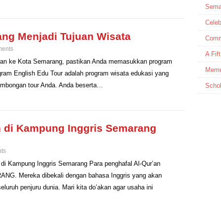
Sema
Celeb
ng Menjadi Tujuan Wisata
Comm
ents
A Fif
-jalan ke Kota Semarang, pastikan Anda memasukkan program
Memor
ogram English Edu Tour adalah program wisata edukasi yang
ombongan tour Anda. Anda beserta…
Schol
n di Kampung Inggris Semarang
ts
n di Kampung Inggris Semarang Para penghafal Al-Qur’an
G. Mereka dibekali dengan bahasa Inggris yang akan
ruh penjuru dunia. Mari kita do’akan agar usaha ini