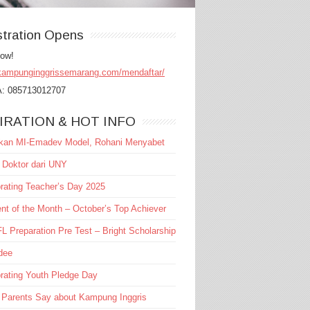
stration Opens
Now!
/kampunginggrissemarang.com/mendaftar/
A: 085713012707
IRATION & HOT INFO
akan MI-Emadev Model, Rohani Menyabet
 Doktor dari UNY
rating Teacher’s Day 2025
nt of the Month – October’s Top Achiever
 Preparation Pre Test – Bright Scholarship
dee
rating Youth Pledge Day
 Parents Say about Kampung Inggris