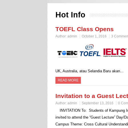
Hot Info
TOEFL Class Opens
Author:
admin
October 1, 2016
3 Commen
UK, Australia, atau Selandia Baru akan…
READ MORE
Invitation to a Guest Lec
Author:
admin
September 13, 2016
0 Com
INVITATION To: Students of Kampung Ing
invited to attend the “Guest Lecture” Day
Campus Theme: Cross Cultural Understandi