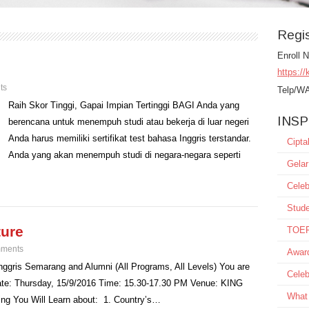
Regi
Enroll 
https:/
ts
Telp/W
Raih Skor Tinggi, Gapai Impian Tertinggi BAGI Anda yang
INSP
berencana untuk menempuh studi atau bekerja di luar negeri
Anda harus memiliki sertifikat test bahasa Inggris terstandar.
Cipt
Anda yang akan menempuh studi di negara-negara seperti
Gelar
Celeb
Stude
ture
TOEFL
ments
Awar
gris Semarang and Alumni (All Programs, All Levels) You are
Celeb
/Date: Thursday, 15/9/2016 Time: 15.30-17.30 PM Venue: KING
What
ng You Will Learn about: 1. Country’s…