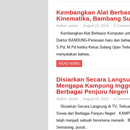
Kembangkan Alat Berbas
Kinematika, Bambang Sub
Author:
admin
August 22, 2016
2 Commen
Kembangkan Alat Berbasis Komputer unt
Doktor BANDUNG-Perasaan haru dan bahagi
S.Pd, M.Pd ketika Ketua Sidang Ujian Terb
menyatakan bahwa…
READ MORE
Disiarkan Secara Langsu
Mengapa Kampung Inggri
Berbagai Penjuru Negeri
Author:
admin
August 16, 2016
4 Commen
Disiarkan Secara Langsung di TV, Terk
Siswa dari Berbagai Penjuru Negeri KAMPU
telah menjadi sebuah fenomena menarik. B
Semarang, pusat…