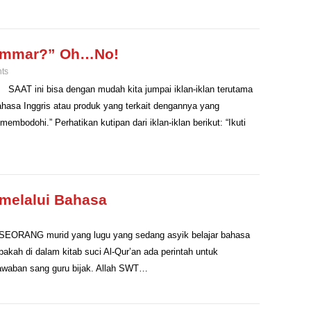
rammar?” Oh…No!
ts
AAT ini bisa dengan mudah kita jumpai iklan-iklan terutama
ahasa Inggris atau produk yang terkait dengannya yang
embodohi.” Perhatikan kutipan dari iklan-iklan berikut: “Ikuti
 melalui Bahasa
a SEORANG murid yang lugu yang sedang asyik belajar bahasa
pakah di dalam kitab suci Al-Qur’an ada perintah untuk
jawaban sang guru bijak. Allah SWT…