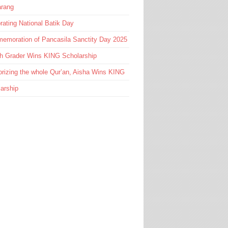
rang
rating National Batik Day
emoration of Pancasila Sanctity Day 2025
th Grader Wins KING Scholarship
izing the whole Qur’an, Aisha Wins KING
arship