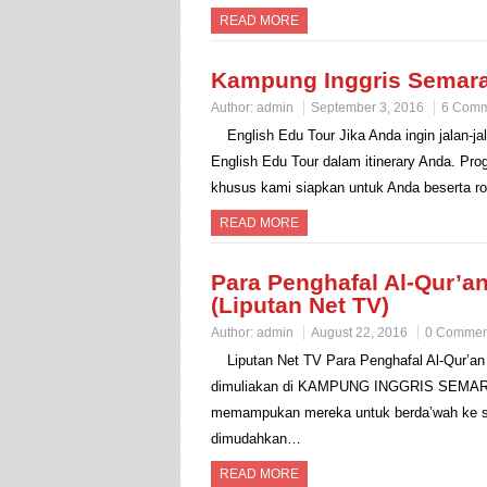
READ MORE
Kampung Inggris Semara
Author:
admin
September 3, 2016
6 Comm
English Edu Tour Jika Anda ingin jalan
English Edu Tour dalam itinerary Anda. Pr
khusus kami siapkan untuk Anda beserta r
READ MORE
Para Penghafal Al-Qur’a
(Liputan Net TV)
Author:
admin
August 22, 2016
0 Commen
Liputan Net TV Para Penghafal Al-Qur’a
dimuliakan di KAMPUNG INGGRIS SEMARAN
memampukan mereka untuk berda’wah ke selu
dimudahkan…
READ MORE