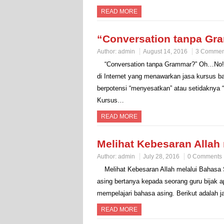
READ MORE
“Conversation tanpa G
Author:
admin
August 14, 2016
3 Commen
“Conversation tanpa Grammar?” Oh…No! S
di Internet yang menawarkan jasa kursus b
berpotensi “menyesatkan” atau setidaknya “m
Kursus…
READ MORE
Melihat Kebesaran Allah
Author:
admin
July 28, 2016
0 Comments
Melihat Kebesaran Allah melalui Bahas
asing bertanya kepada seorang guru bijak a
mempelajari bahasa asing. Berikut adalah 
READ MORE